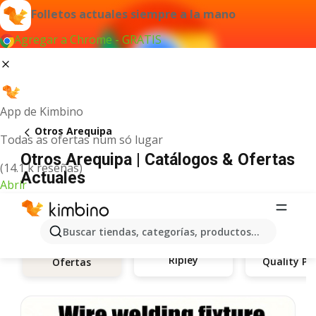
Folletos actuales siempre a la mano
Agregar a Chrome - GRATIS
App de Kimbino
Otros Arequipa
Todas as ofertas num só lugar
Otros Arequipa | Catálogos & Ofertas
(14.1 k reseñas)
Actuales
Abrir
Buscar tiendas, categorías, productos...
Ripley
Ofertas