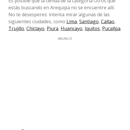
Es posible que la tienda de la categoría Otros que
estás buscando en Arequipa no se encuentre allí.
No te desesperes: intenta mirar algunas de las
siguientes ciudades, como
Lima
,
Santiago
,
Callao
,
Trujillo
,
Chiclayo
,
Piura
,
Huancayo
,
Iquitos
,
Pucallpa
.
ANUNCIO