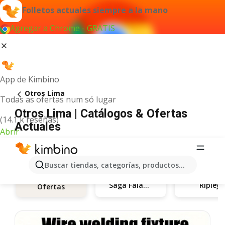
Folletos actuales siempre a la mano
Agregar a Chrome - GRATIS
App de Kimbino
Otros Lima
Todas as ofertas num só lugar
Otros Lima | Catálogos & Ofertas
(14.1 k reseñas)
Actuales
Abrir
Buscar tiendas, categorías, productos...
Saga Falabella
Ripley
Ofertas