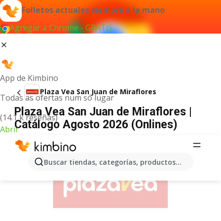
Folletos actuales siempre a la mano
Agregar a Chrome - GRATIS
App de Kimbino
Plaza Vea San Juan de Miraflores
Todas as ofertas num só lugar
Plaza Vea San Juan de Miraflores |
(14.1 k reseñas)
Catálogo Agosto 2026 (Onlines)
Abrir
ANUNCIO
Buscar tiendas, categorías, productos...