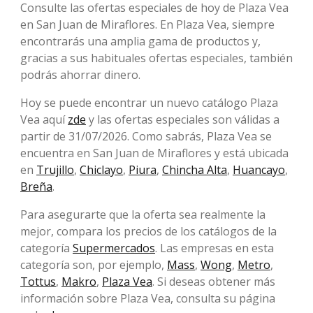
Consulte las ofertas especiales de hoy de Plaza Vea
en San Juan de Miraflores. En Plaza Vea, siempre
encontrarás una amplia gama de productos y,
gracias a sus habituales ofertas especiales, también
podrás ahorrar dinero.
Hoy se puede encontrar un nuevo catálogo Plaza
Vea aquí
zde
y las ofertas especiales son válidas a
partir de 31/07/2026. Como sabrás, Plaza Vea se
encuentra en San Juan de Miraflores y está ubicada
en
Trujillo
,
Chiclayo
,
Piura
,
Chincha Alta
,
Huancayo
,
Breña
.
Para asegurarte que la oferta sea realmente la
mejor, compara los precios de los catálogos de la
categoría
Supermercados
. Las empresas en esta
categoría son, por ejemplo,
Mass
,
Wong
,
Metro
,
Tottus
,
Makro
,
Plaza Vea
. Si deseas obtener más
información sobre Plaza Vea, consulta su página