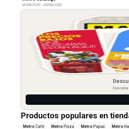
03/08/2026
-
09/08/2026
Descu
Descubra 
Productos populares en tien
Metro
Café
Metro
Pizza
Metro
Papas
Metro
Ha