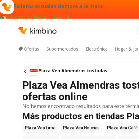
Folletos actuales siempre a la mano
Agregar a Chrome - GRATIS
Ofertas
Supermercados
Electrónica
Hogar & Jar
Plaza Vea Almendras tostadas
Plaza Vea Almendras tos
ofertas online
No hemos encontrado resultados para este térmi
Más productos en tiendas Pl
Plaza Vea
Lima
Plaza Vea
Noticias
Plaza Vea
Café