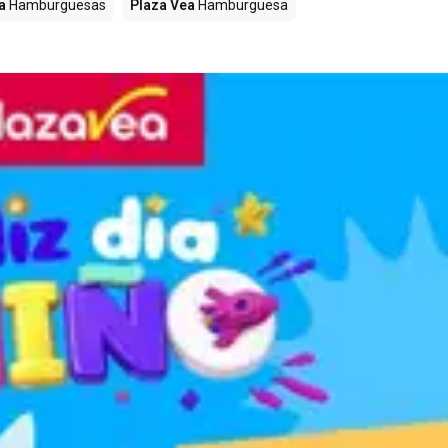
a
Hamburguesas
Plaza Vea
Hamburguesa