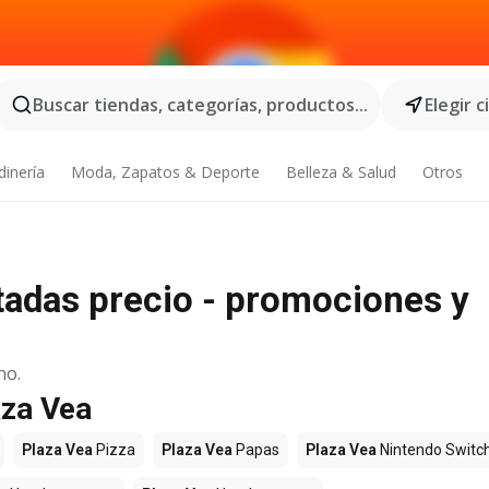
Buscar tiendas, categorías, productos...
Elegir 
dinería
Moda, Zapatos & Deporte
Belleza & Salud
Otros
tadas precio - promociones y
no.
aza Vea
Plaza Vea
Pizza
Plaza Vea
Papas
Plaza Vea
Nintendo Switc