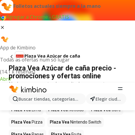
Folletos actuales siempre a la mano
Agregar a Chrome - GRATIS
App de Kimbino
Plaza Vea Azúcar de caña
Todas as ofertas num só lugar
Plaza Vea Azúcar de caña precio -
(14.1 k reseñas)
promociones y ofertas online
Abrir
No hemos encontrado resultados para este
término.
Más productos en tiendas Plaza Vea
Buscar tiendas, categorías, productos...
Elegir ciudad
Plaza Vea
Lima
Plaza Vea
Noticias
Plaza Vea
Café
Plaza Vea
Pizza
Plaza Vea
Nintendo Switch
Plaza Vea
Papas
Plaza Vea
Fruta