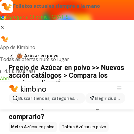
Folletos actuales siempre a la mano
Agregar a Chrome - GRATIS
App de Kimbino
Azúcar en polvo
Todas as ofertas num só lugar
Precio de Azúcar en polvo >> Nuevos
(14.1 k reseñas)
acción catálogos > Compara los
Abrir
precios online ☄️
No hemos encontrado resultados para este
término.
Buscar tiendas, categorías, productos...
Elegir ciudad
Azúcar en polvo en oferta - ¿Dónde
comprarlo?
Metro
Azúcar en polvo
Tottus
Azúcar en polvo