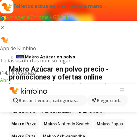
Folletos actuales siempre a la mano
Agregar a Chrome - GRATIS
App de Kimbino
Makro Azúcar en polvo
Todas as ofertas num só lugar
Makro Azúcar en polvo precio -
(14.1 k reseñas)
promociones y ofertas online
Abrir
No hemos encontrado resultados para este
término.
Más productos en tiendas Makro
Buscar tiendas, categorías, productos...
Elegir ciudad
Makro
Lima
Makro
Noticias
Makro
Café
Makro
Pizza
Makro
Nintendo Switch
Makro
Papas
Makro
Fruta
Makro
Ashwagandha