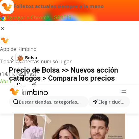
Folletos actuales siempre a la mano
Agregar a Chrome - GRATIS
App de Kimbino
Bolsa
Todas as ofertas num só lugar
Precio de Bolsa >> Nuevos acción
(14.1 k reseñas)
catálogos > Compara los precios
Abrir
online ☄️
Buscar tiendas, categorías, productos...
Elegir ciudad