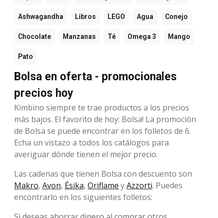
Ashwagandha
Libros
LEGO
Agua
Conejo
Chocolate
Manzanas
Té
Omega 3
Mango
Pato
Bolsa en oferta - promocionales
precios hoy
Kimbino siempre te trae productos a los precios
más bajos. El favorito de hoy: Bolsa! La promoción
de Bolsa se puede encontrar en los folletos de 6.
Echa un vistazo a todos los catálogos para
averiguar dónde tienen el mejor precio.
Las cadenas que tienen Bolsa con descuento son
Makro
,
Avon
,
Ésika
,
Oriflame
y
Azzorti
. Puedes
encontrarlo en los siguientes folletos:
Si deseas ahorrar dinero al comprar otros