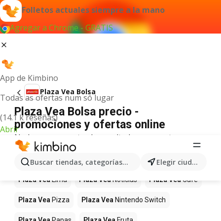
Folletos actuales siempre a la mano
Agregar a Chrome - GRATIS
App de Kimbino
Plaza Vea Bolsa
Todas as ofertas num só lugar
Plaza Vea Bolsa precio -
(14.1 k reseñas)
promociones y ofertas online
Abrir
No hemos encontrado resultados para este
término.
Más productos en tiendas Plaza Vea
Buscar tiendas, categorías, productos...
Elegir ciudad
Plaza Vea
Lima
Plaza Vea
Noticias
Plaza Vea
Café
Plaza Vea
Pizza
Plaza Vea
Nintendo Switch
Plaza Vea
Papas
Plaza Vea
Fruta