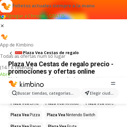
Folletos actuales siempre a la mano
Agregar a Chrome - GRATIS
App de Kimbino
Plaza Vea Cestas de regalo
Todas as ofertas num só lugar
Plaza Vea Cestas de regalo precio -
(14.1 k reseñas)
promociones y ofertas online
Abrir
No hemos encontrado resultados para este
término.
Más productos en tiendas Plaza Vea
Buscar tiendas, categorías, productos...
Elegir ciudad
Plaza Vea
Lima
Plaza Vea
Noticias
Plaza Vea
Café
Plaza Vea
Pizza
Plaza Vea
Nintendo Switch
Plaza Vea
Papas
Plaza Vea
Fruta