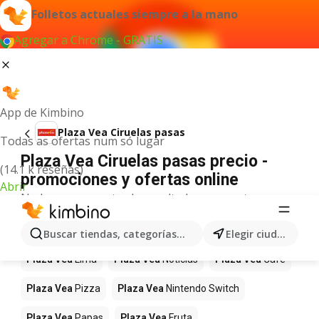
Folletos actuales siempre a la mano
Agregar a Chrome - GRATIS
App de Kimbino
Plaza Vea Ciruelas pasas
Todas as ofertas num só lugar
Plaza Vea Ciruelas pasas precio -
(14.1 k reseñas)
promociones y ofertas online
Abrir
No hemos encontrado resultados para este
término.
Más productos en tiendas Plaza Vea
Buscar tiendas, categorías, productos...
Elegir ciudad
Plaza Vea
Lima
Plaza Vea
Noticias
Plaza Vea
Café
Plaza Vea
Pizza
Plaza Vea
Nintendo Switch
Plaza Vea
Papas
Plaza Vea
Fruta