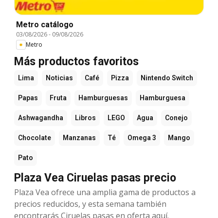
Metro catálogo
03/08/2026
-
09/08/2026
Metro
Más productos favoritos
Lima
Noticias
Café
Pizza
Nintendo Switch
Papas
Fruta
Hamburguesas
Hamburguesa
Ashwagandha
Libros
LEGO
Agua
Conejo
Chocolate
Manzanas
Té
Omega 3
Mango
Pato
Plaza Vea Ciruelas pasas precio
Plaza Vea ofrece una amplia gama de productos a
precios reducidos, y esta semana también
encontrarás Ciruelas pasas en oferta aquí.