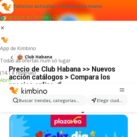
Folletos actuales siempre a la mano
Agregar a Chrome - GRATIS
App de Kimbino
Club Habana
Todas as ofertas num só lugar
Precio de Club Habana >> Nuevos
(14.1 k reseñas)
acción catálogos > Compara los
Abrir
precios online ☄️
No hemos encontrado resultados para este
término.
Buscar tiendas, categorías, productos...
Elegir ciudad
Más ofertas en la categoría