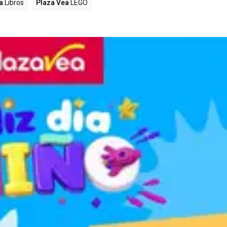
a
Libros
Plaza Vea
LEGO