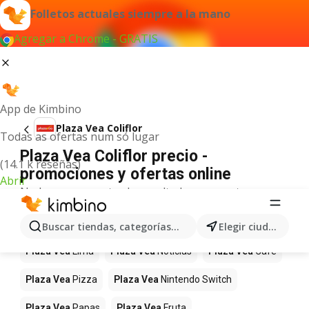
Folletos actuales siempre a la mano
Agregar a Chrome - GRATIS
App de Kimbino
Plaza Vea Coliflor
Todas as ofertas num só lugar
Plaza Vea Coliflor precio -
(14.1 k reseñas)
promociones y ofertas online
Abrir
No hemos encontrado resultados para este
término.
Más productos en tiendas Plaza Vea
Buscar tiendas, categorías, productos...
Elegir ciudad
Plaza Vea
Lima
Plaza Vea
Noticias
Plaza Vea
Café
Plaza Vea
Pizza
Plaza Vea
Nintendo Switch
Plaza Vea
Papas
Plaza Vea
Fruta