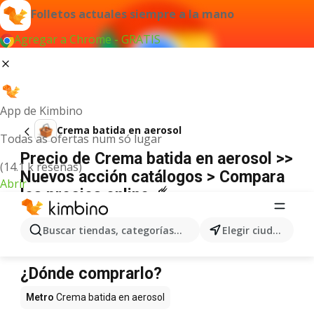
Folletos actuales siempre a la mano
Agregar a Chrome - GRATIS
App de Kimbino
Crema batida en aerosol
Todas as ofertas num só lugar
Precio de Crema batida en aerosol >>
(14.1 k reseñas)
Nuevos acción catálogos > Compara
Abrir
los precios online ☄️
No hemos encontrado resultados para este
término.
Buscar tiendas, categorías, productos...
Elegir ciudad
Crema batida en aerosol en oferta -
¿Dónde comprarlo?
Metro
Crema batida en aerosol