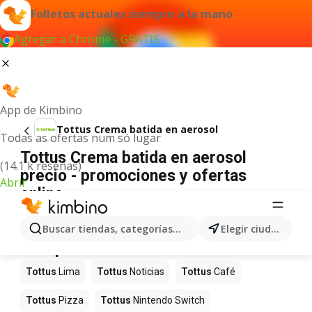
Folletos actuales siempre a la mano
Agregar a Chrome - GRATIS
App de Kimbino
Tottus Crema batida en aerosol
Todas as ofertas num só lugar
Tottus Crema batida en aerosol
(14.1 k reseñas)
precio - promociones y ofertas
Abrir
online
No hemos encontrado resultados para este
término.
Buscar tiendas, categorías, productos...
Elegir ciudad
Más productos en tiendas Tottus
Tottus
Lima
Tottus
Noticias
Tottus
Café
Tottus
Pizza
Tottus
Nintendo Switch