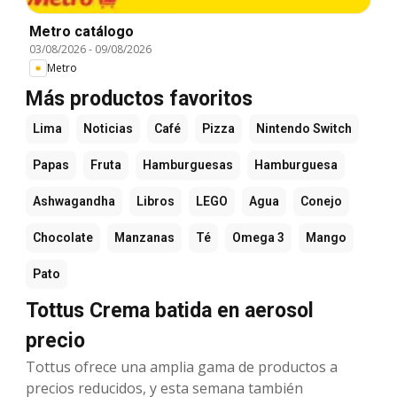
Metro catálogo
03/08/2026
-
09/08/2026
Metro
Más productos favoritos
Lima
Noticias
Café
Pizza
Nintendo Switch
Papas
Fruta
Hamburguesas
Hamburguesa
Ashwagandha
Libros
LEGO
Agua
Conejo
Chocolate
Manzanas
Té
Omega 3
Mango
Pato
Tottus Crema batida en aerosol
precio
Tottus ofrece una amplia gama de productos a
precios reducidos, y esta semana también