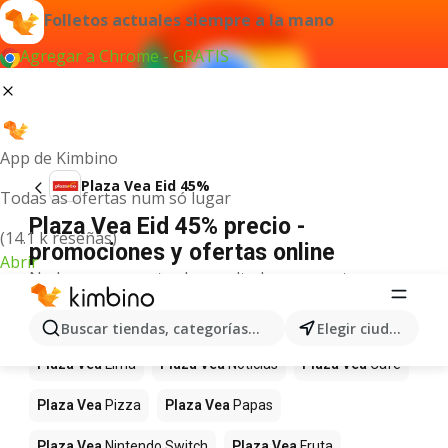
Folletos actuales siempre a la mano
Agregar a Chrome - GRATIS
App de Kimbino
Plaza Vea Eid 45%
Todas as ofertas num só lugar
Plaza Vea Eid 45% precio -
(14.1 k reseñas)
promociones y ofertas online
Abrir
No hemos encontrado resultados para este
término.
Más productos en tiendas Plaza Vea
Buscar tiendas, categorías, productos...
Elegir ciudad
Plaza Vea
Lima
Plaza Vea
Noticias
Plaza Vea
Café
Plaza Vea
Pizza
Plaza Vea
Papas
Plaza Vea
Nintendo Switch
Plaza Vea
Fruta