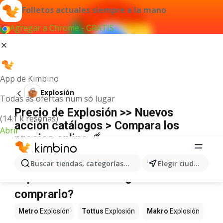
Folletos actuales siempre a la mano
Agregar a Chrome - GRATIS
App de Kimbino
Explosión
Todas as ofertas num só lugar
Precio de Explosión >> Nuevos
(14.1 k reseñas)
acción catálogos > Compara los
Abrir
precios online ☄️
No hemos encontrado resultados para este
término.
Buscar tiendas, categorías, productos...
Elegir ciudad
Explosión en oferta - ¿Dónde
comprarlo?
Metro
Explosión
Tottus
Explosión
Makro
Explosión