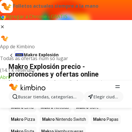
Folletos actuales siempre a la mano
Agregar a Chrome - GRATIS
App de Kimbino
Makro Explosión
Todas as ofertas num só lugar
Makro Explosión precio -
(14.1 k reseñas)
promociones y ofertas online
Abrir
No hemos encontrado resultados para este
término.
Más productos en tiendas Makro
Buscar tiendas, categorías, productos...
Elegir ciudad
Makro
Lima
Makro
Noticias
Makro
Café
Makro
Pizza
Makro
Nintendo Switch
Makro
Papas
Makro
Fruta
Makro
Hamburguesas