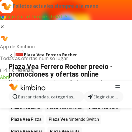
Folletos actuales siempre a la mano
Agregar a Chrome - GRATIS
App de Kimbino
Plaza Vea Ferrero Rocher
Todas as ofertas num só lugar
Plaza Vea Ferrero Rocher precio -
(14.1 k reseñas)
promociones y ofertas online
Abrir
No hemos encontrado resultados para este
término.
Más productos en tiendas Plaza Vea
Buscar tiendas, categorías, productos...
Elegir ciudad
Plaza Vea
Lima
Plaza Vea
Noticias
Plaza Vea
Café
Plaza Vea
Pizza
Plaza Vea
Nintendo Switch
Plaza Vea
Papas
Plaza Vea
Fruta