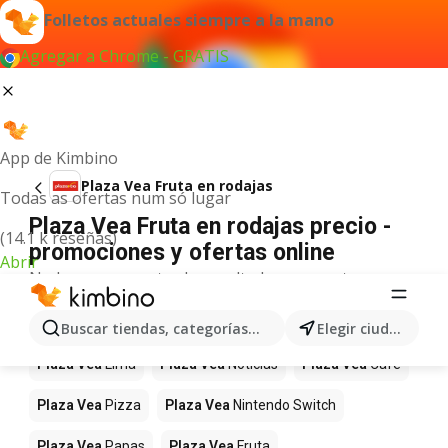
Folletos actuales siempre a la mano
Agregar a Chrome - GRATIS
App de Kimbino
Plaza Vea Fruta en rodajas
Todas as ofertas num só lugar
Plaza Vea Fruta en rodajas precio -
(14.1 k reseñas)
promociones y ofertas online
Abrir
No hemos encontrado resultados para este
término.
Más productos en tiendas Plaza Vea
Buscar tiendas, categorías, productos...
Elegir ciudad
Plaza Vea
Lima
Plaza Vea
Noticias
Plaza Vea
Café
Plaza Vea
Pizza
Plaza Vea
Nintendo Switch
Plaza Vea
Papas
Plaza Vea
Fruta