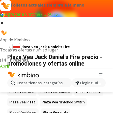
Folletos actuales siempre a la mano
Agregar a Chrome - GRATIS
App de Kimbino
Plaza Vea Jack Daniel's Fire
Todas as ofertas num só lugar
Plaza Vea Jack Daniel's Fire precio -
(14.1 k reseñas)
promociones y ofertas online
Abrir
No hemos encontrado resultados para este
término.
Más productos en tiendas Plaza Vea
Buscar tiendas, categorías, productos...
Elegir ciudad
Plaza Vea
Lima
Plaza Vea
Noticias
Plaza Vea
Café
Plaza Vea
Pizza
Plaza Vea
Nintendo Switch
Plaza Vea
Papas
Plaza Vea
Fruta