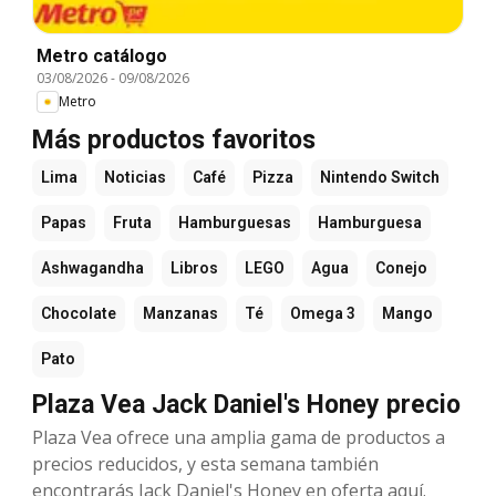
Metro catálogo
03/08/2026
-
09/08/2026
Metro
Más productos favoritos
Lima
Noticias
Café
Pizza
Nintendo Switch
Papas
Fruta
Hamburguesas
Hamburguesa
Ashwagandha
Libros
LEGO
Agua
Conejo
Chocolate
Manzanas
Té
Omega 3
Mango
Pato
Plaza Vea Jack Daniel's Honey precio
Plaza Vea ofrece una amplia gama de productos a
precios reducidos, y esta semana también
encontrarás Jack Daniel's Honey en oferta aquí.