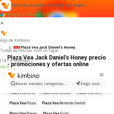
Folletos actuales siempre a la mano
Agregar a Chrome - GRATIS
App de Kimbino
Plaza Vea Jack Daniel's Honey
Todas as ofertas num só lugar
Plaza Vea Jack Daniel's Honey precio
(14.1 k reseñas)
- promociones y ofertas online
Abrir
No hemos encontrado resultados para este
término.
Más productos en tiendas Plaza Vea
Buscar tiendas, categorías, productos...
Elegir ciudad
Plaza Vea
Lima
Plaza Vea
Noticias
Plaza Vea
Café
Plaza Vea
Pizza
Plaza Vea
Nintendo Switch
Plaza Vea
Papas
Plaza Vea
Fruta