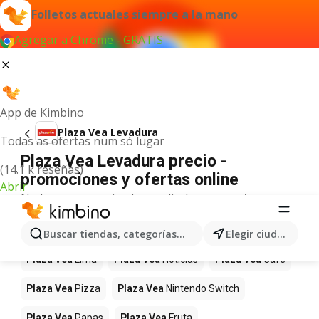
Folletos actuales siempre a la mano
Agregar a Chrome - GRATIS
App de Kimbino
Plaza Vea Levadura
Todas as ofertas num só lugar
Plaza Vea Levadura precio -
(14.1 k reseñas)
promociones y ofertas online
Abrir
No hemos encontrado resultados para este
término.
Más productos en tiendas Plaza Vea
Buscar tiendas, categorías, productos...
Elegir ciudad
Plaza Vea
Lima
Plaza Vea
Noticias
Plaza Vea
Café
Plaza Vea
Pizza
Plaza Vea
Nintendo Switch
Plaza Vea
Papas
Plaza Vea
Fruta