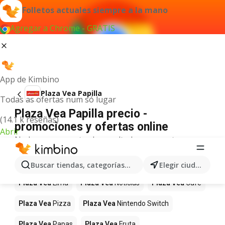
Folletos actuales siempre a la mano
Agregar a Chrome - GRATIS
App de Kimbino
Plaza Vea Papilla
Todas as ofertas num só lugar
Plaza Vea Papilla precio -
(14.1 k reseñas)
promociones y ofertas online
Abrir
No hemos encontrado resultados para este
término.
Más productos en tiendas Plaza Vea
Buscar tiendas, categorías, productos...
Elegir ciudad
Plaza Vea
Lima
Plaza Vea
Noticias
Plaza Vea
Café
Plaza Vea
Pizza
Plaza Vea
Nintendo Switch
Plaza Vea
Papas
Plaza Vea
Fruta