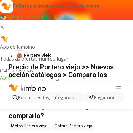
Folletos actuales siempre a la mano
Agregar a Chrome - GRATIS
App de Kimbino
Portero viejo
Todas as ofertas num só lugar
Precio de Portero viejo >> Nuevos
(14.1 k reseñas)
acción catálogos > Compara los
Abrir
precios online ☄️
No hemos encontrado resultados para este
término.
Buscar tiendas, categorías, productos...
Elegir ciudad
Portero viejo en oferta - ¿Dónde
comprarlo?
Metro
Portero viejo
Tottus
Portero viejo