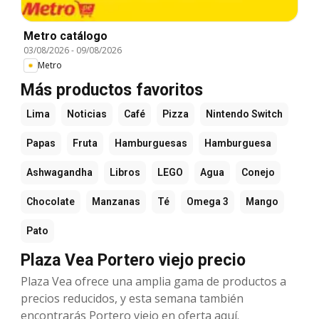
Metro catálogo
03/08/2026
-
09/08/2026
Metro
Más productos favoritos
Lima
Noticias
Café
Pizza
Nintendo Switch
Papas
Fruta
Hamburguesas
Hamburguesa
Ashwagandha
Libros
LEGO
Agua
Conejo
Chocolate
Manzanas
Té
Omega 3
Mango
Pato
Plaza Vea Portero viejo precio
Plaza Vea ofrece una amplia gama de productos a
precios reducidos, y esta semana también
encontrarás Portero viejo en oferta aquí.