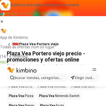
Folletos actuales siempre a la mano
Agregar a Chrome - GRATIS
App de Kimbino
Plaza Vea Portero viejo
Todas as ofertas num só lugar
Plaza Vea Portero viejo precio -
(14.1 k reseñas)
promociones y ofertas online
Abrir
No hemos encontrado resultados para este
término.
Más productos en tiendas Plaza Vea
Buscar tiendas, categorías, productos...
Elegir ciudad
Plaza Vea
Lima
Plaza Vea
Noticias
Plaza Vea
Café
Plaza Vea
Pizza
Plaza Vea
Nintendo Switch
Plaza Vea
Papas
Plaza Vea
Fruta