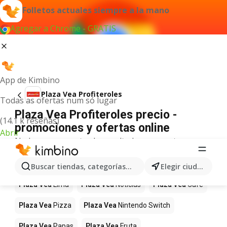
Folletos actuales siempre a la mano
Agregar a Chrome - GRATIS
App de Kimbino
Plaza Vea Profiteroles
Todas as ofertas num só lugar
Plaza Vea Profiteroles precio -
(14.1 k reseñas)
promociones y ofertas online
Abrir
No hemos encontrado resultados para este
término.
Más productos en tiendas Plaza Vea
Buscar tiendas, categorías, productos...
Elegir ciudad
Plaza Vea
Lima
Plaza Vea
Noticias
Plaza Vea
Café
Plaza Vea
Pizza
Plaza Vea
Nintendo Switch
Plaza Vea
Papas
Plaza Vea
Fruta