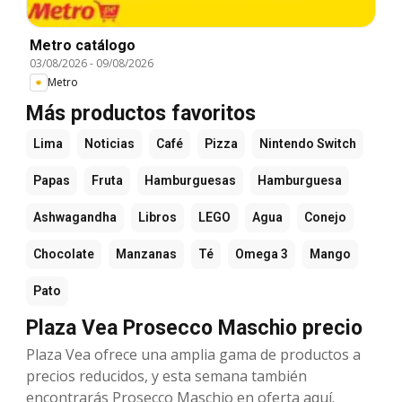
Metro catálogo
03/08/2026
-
09/08/2026
Metro
Más productos favoritos
Lima
Noticias
Café
Pizza
Nintendo Switch
Papas
Fruta
Hamburguesas
Hamburguesa
Ashwagandha
Libros
LEGO
Agua
Conejo
Chocolate
Manzanas
Té
Omega 3
Mango
Pato
Plaza Vea Prosecco Maschio precio
Plaza Vea ofrece una amplia gama de productos a
precios reducidos, y esta semana también
encontrarás Prosecco Maschio en oferta aquí.