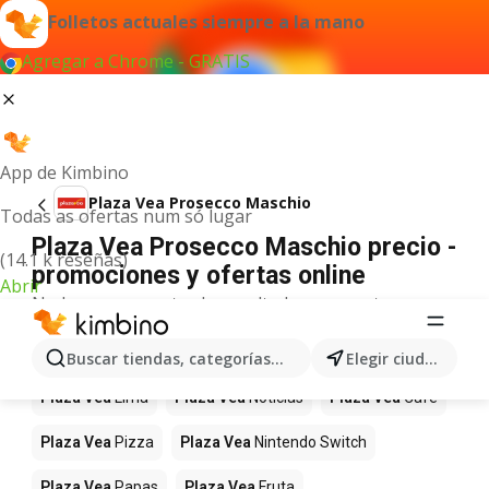
Folletos actuales siempre a la mano
Agregar a Chrome - GRATIS
App de Kimbino
Plaza Vea Prosecco Maschio
Todas as ofertas num só lugar
Plaza Vea Prosecco Maschio precio -
(14.1 k reseñas)
promociones y ofertas online
Abrir
No hemos encontrado resultados para este
término.
Más productos en tiendas Plaza Vea
Buscar tiendas, categorías, productos...
Elegir ciudad
Plaza Vea
Lima
Plaza Vea
Noticias
Plaza Vea
Café
Plaza Vea
Pizza
Plaza Vea
Nintendo Switch
Plaza Vea
Papas
Plaza Vea
Fruta