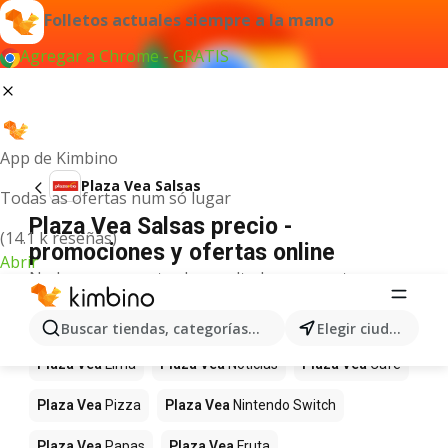
Folletos actuales siempre a la mano
Agregar a Chrome - GRATIS
App de Kimbino
Plaza Vea Salsas
Todas as ofertas num só lugar
Plaza Vea Salsas precio -
(14.1 k reseñas)
promociones y ofertas online
Abrir
No hemos encontrado resultados para este
término.
Más productos en tiendas Plaza Vea
Buscar tiendas, categorías, productos...
Elegir ciudad
Plaza Vea
Lima
Plaza Vea
Noticias
Plaza Vea
Café
Plaza Vea
Pizza
Plaza Vea
Nintendo Switch
Plaza Vea
Papas
Plaza Vea
Fruta