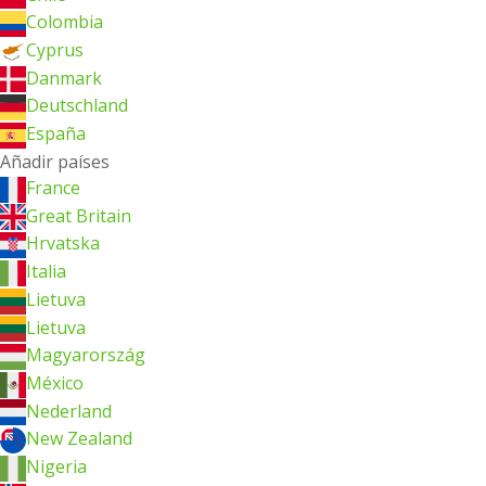
Colombia
Cyprus
Danmark
Deutschland
España
Añadir países
France
Great Britain
Hrvatska
Italia
Lietuva
Lietuva
Magyarország
México
Nederland
New Zealand
Nigeria