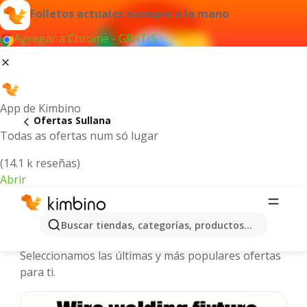
Folletos actuales siempre a la mano
Agregar a Chrome - GRATIS
App de Kimbino
Ofertas Sullana
Todas as ofertas num só lugar
(14.1 k reseñas)
Abrir
Sullana | Catálogos y ofertas
Buscar tiendas, categorías, productos...
actuales
Seleccionamos las últimas y más populares ofertas
para ti.