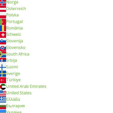
Norge
Österreich
Polska
Portugal
România
Schweiz
Slovenija
Slovensko
South Africa
Srbija
Suomi
Sverige
Türkiye
United Arab Emirates
United States
Ελλάδα
България
Україна