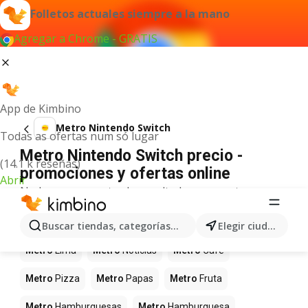
Folletos actuales siempre a la mano
Agregar a Chrome - GRATIS
App de Kimbino
Metro Nintendo Switch
Todas as ofertas num só lugar
Metro Nintendo Switch precio -
(14.1 k reseñas)
promociones y ofertas online
Abrir
No hemos encontrado resultados para este
término.
Más productos en tiendas Metro
Buscar tiendas, categorías, productos...
Elegir ciudad
Metro
Lima
Metro
Noticias
Metro
Café
Metro
Pizza
Metro
Papas
Metro
Fruta
Metro
Hamburguesas
Metro
Hamburguesa