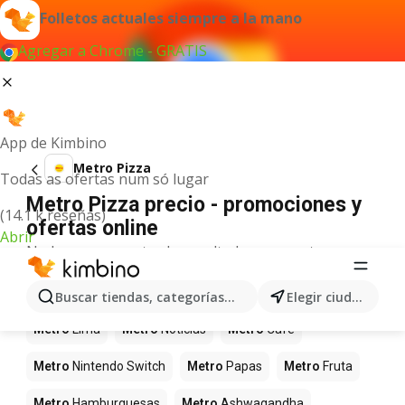
Folletos actuales siempre a la mano
Agregar a Chrome - GRATIS
App de Kimbino
Metro Pizza
Todas as ofertas num só lugar
Metro Pizza precio - promociones y
(14.1 k reseñas)
ofertas online
Abrir
No hemos encontrado resultados para este
término.
Más productos en tiendas Metro
Buscar tiendas, categorías, productos...
Elegir ciudad
Metro
Lima
Metro
Noticias
Metro
Café
Metro
Nintendo Switch
Metro
Papas
Metro
Fruta
Metro
Hamburguesas
Metro
Ashwagandha