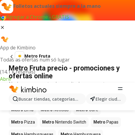
Folletos actuales siempre a la mano
Agregar a Chrome - GRATIS
App de Kimbino
Metro Fruta
Todas as ofertas num só lugar
Metro Fruta precio - promociones y
(14.1 k reseñas)
ofertas online
Abrir
No hemos encontrado resultados para este
término.
Más productos en tiendas Metro
Buscar tiendas, categorías, productos...
Elegir ciudad
Metro
Lima
Metro
Noticias
Metro
Café
Metro
Pizza
Metro
Nintendo Switch
Metro
Papas
Metro
Hamburguesas
Metro
Hamburguesa