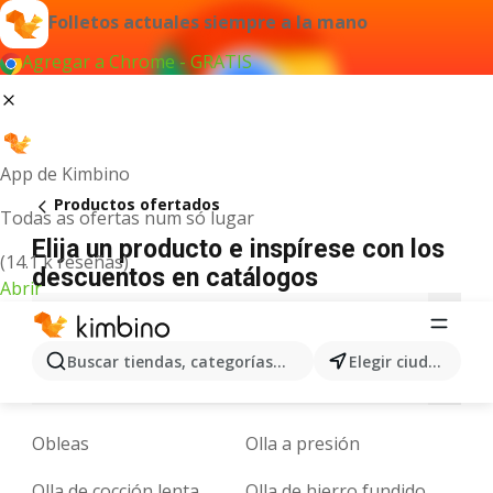
Folletos actuales siempre a la mano
Agregar a Chrome - GRATIS
App de Kimbino
Productos ofertados
Todas as ofertas num só lugar
Elija un producto e inspírese con los
(14.1 k reseñas)
descuentos en catálogos
Abrir
A
B
C
D
E
F
G
H
I
J
K
Buscar tiendas, categorías, productos...
Elegir ciudad
N
O
P
Q
R
S
T
U
V
W
X
Obleas
Olla a presión
Olla de cocción lenta
Olla de hierro fundido