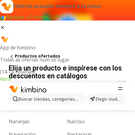
Folletos actuales siempre a la mano
Agregar a Chrome - GRATIS
App de Kimbino
Productos ofertados
Todas as ofertas num só lugar
Elija un producto e inspírese con los
(14.1 k reseñas)
descuentos en catálogos
Abrir
A
B
C
D
E
F
G
H
I
J
K
Buscar tiendas, categorías, productos...
Elegir ciudad
N
O
P
Q
R
S
T
U
V
W
X
Naranjas
Narciso
Navegación
Nectarinas