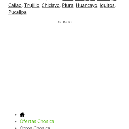
Callao
,
Trujillo
,
Chiclayo
,
Piura
,
Huancayo
,
Iquitos
,
Pucallpa
.
ANUNCIO
Ofertas Chosica
Otros Chosica