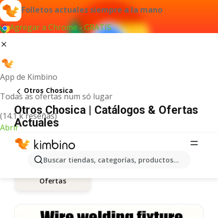
Folletos actuales siempre a la mano
Agregar a Chrome - GRATIS
App de Kimbino
Otros Chosica
Todas as ofertas num só lugar
Otros Chosica | Catálogos & Ofertas
(14.1 k reseñas)
Actuales
Abrir
Buscar tiendas, categorías, productos...
Ofertas