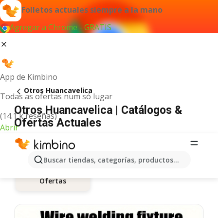
Folletos actuales siempre a la mano
Agregar a Chrome - GRATIS
App de Kimbino
Otros Huancavelica
Todas as ofertas num só lugar
Otros Huancavelica | Catálogos &
(14.1 k reseñas)
Ofertas Actuales
Abrir
Buscar tiendas, categorías, productos...
Ofertas