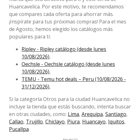
Huancavelica. Por este motivo, te recomendamos
que compares cada oferta para ahorrar más.
¡Inspírate para tus próximas compras! Para el mes
de Agosto, ​​hemos elegido los catálogos más
populares para ti:
Ripley - Ripley catálogo (desde lunes
10/08/2026)
,
Oechsle - Oechsle catálogo (desde lunes
10/08/2026)
,
TEMU - Temu hot deals – Peru (10/08/2026 -
31/12/2026)
,
Si la categoría Otros para la ciudad Huancavelica no
incluye la tienda que estás buscando, intenta buscar
en otras ciudades, como:
Lima
,
Arequipa
,
Santiago
,
Callao
,
Trujillo
,
Chiclayo
,
Piura
,
Huancayo
,
Iquitos
,
Pucallpa
.
ANUNCIO