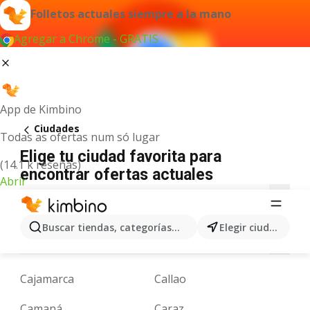
Folletos actuales siempre a la mano
Agregar a Chrome - GRATIS
App de Kimbino
Ciudades
Todas as ofertas num só lugar
Elige tu ciudad favorita para
(14.1 k reseñas)
encontrar ofertas actuales
Abrir
A
B
C
F
H
I
J
L
M
N
Buscar tiendas, categorías, productos...
Elegir ciudad
O
P
R
S
T
V
W
Y
Z
Cajamarca
Callao
Camaná
Caraz