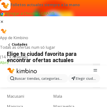
Folletos actuales siempre a la mano
Agregar a Chrome - GRATIS
App de Kimbino
Ciudades
Todas as ofertas num só lugar
Elige tu ciudad favorita para
(14.1 k reseñas)
encontrar ofertas actuales
Abrir
A
B
C
F
H
I
J
L
M
N
Buscar tiendas, categorías, productos...
Elegir ciudad
O
P
R
S
T
V
W
Y
Z
Macusani
Mala
Mancora
Marcavelica