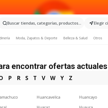
Buscar tiendas, categorías, productos...
Elegir 
dinería
Moda, Zapatos & Deporte
Belleza & Salud
Otros
para encontrar ofertas actuales
O
P
R
S
T
V
W
Y
Z
amachuco
Huancavelica
Huancayo
aral
Huaraz
Huaura