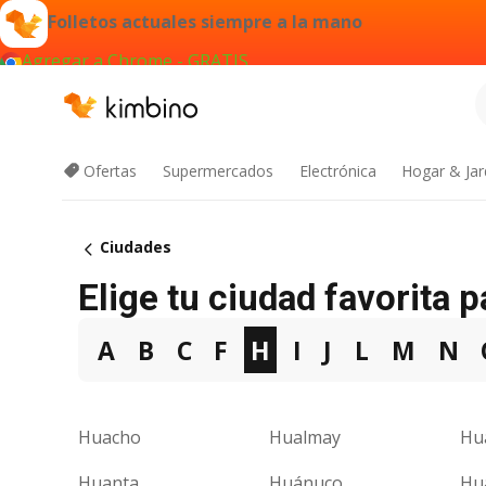
Folletos actuales siempre a la mano
Agregar a Chrome - GRATIS
Ofertas
Supermercados
Electrónica
Hogar & Jar
Ciudades
Elige tu ciudad favorita 
A
B
C
F
H
I
J
L
M
N
Huacho
Hualmay
Hu
Huanta
Huánuco
Hu