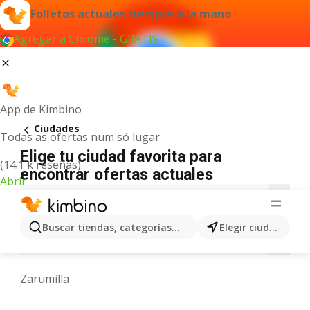
Folletos actuales siempre a la mano
Agregar a Chrome - GRATIS
App de Kimbino
Ciudades
Todas as ofertas num só lugar
Elige tu ciudad favorita para
(14.1 k reseñas)
encontrar ofertas actuales
Abrir
A
B
C
F
H
I
J
L
M
N
Buscar tiendas, categorías, productos...
Elegir ciudad
O
P
R
S
T
V
W
Y
Z
Zarumilla