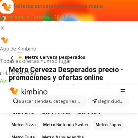
Folletos actuales siempre a la mano
Agregar a Chrome - GRATIS
App de Kimbino
Metro Cerveza Desperados
Todas as ofertas num só lugar
Metro Cerveza Desperados precio -
(14.1 k reseñas)
promociones y ofertas online
Abrir
No hemos encontrado resultados para este
término.
Más productos en tiendas Metro
Buscar tiendas, categorías, productos...
Elegir ciudad
Metro
Lima
Metro
Noticias
Metro
Café
Metro
Pizza
Metro
Nintendo Switch
Metro
Papas
Metro
Fruta
Metro
Ashwagandha