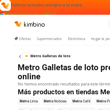
Folletos actuales siempre a la mano
Agregar a Chrome - GRATIS
Ofertas
Supermercados
Electrónica
Hogar & Jar
Metro Galletas de loto
Metro Galletas de loto p
online
No hemos encontrado resultados para este térmi
Más productos en tiendas Me
Metro
Lima
Metro
Noticias
Metro
Café
Metro
P