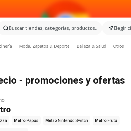
Buscar tiendas, categorías, productos...
Elegir 
dinería
Moda, Zapatos & Deporte
Belleza & Salud
Otros
recio - promociones y ofertas
no.
tro
izza
Metro
Papas
Metro
Nintendo Switch
Metro
Fruta