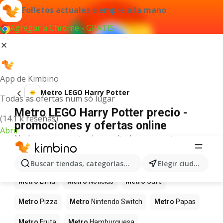
Folletos actuales siempre a la mano
Agregar a Chrome - GRATIS
App de Kimbino
Metro LEGO Harry Potter
Todas as ofertas num só lugar
Metro LEGO Harry Potter precio -
(14.1 k reseñas)
promociones y ofertas online
Abrir
No hemos encontrado resultados para este
término.
Más productos en tiendas Metro
Buscar tiendas, categorías, productos...
Elegir ciudad
Metro
Lima
Metro
Noticias
Metro
Café
Metro
Pizza
Metro
Nintendo Switch
Metro
Papas
Metro
Fruta
Metro
Hamburguesa