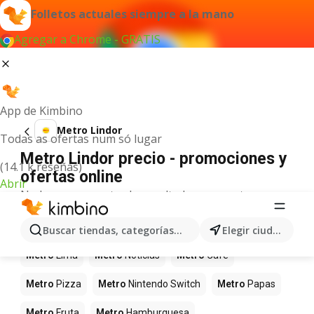
Folletos actuales siempre a la mano
Agregar a Chrome - GRATIS
App de Kimbino
Metro Lindor
Todas as ofertas num só lugar
Metro Lindor precio - promociones y
(14.1 k reseñas)
ofertas online
Abrir
No hemos encontrado resultados para este
término.
Más productos en tiendas Metro
Buscar tiendas, categorías, productos...
Elegir ciudad
Metro
Lima
Metro
Noticias
Metro
Café
Metro
Pizza
Metro
Nintendo Switch
Metro
Papas
Metro
Fruta
Metro
Hamburguesa