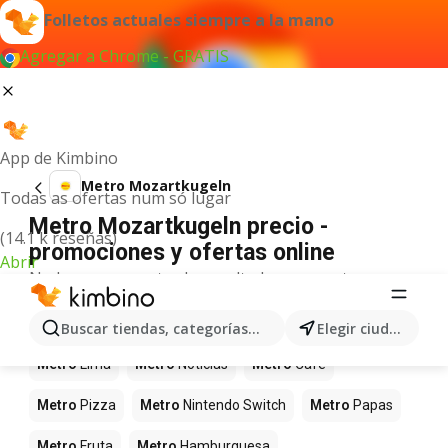
Folletos actuales siempre a la mano
Agregar a Chrome - GRATIS
App de Kimbino
Metro Mozartkugeln
Todas as ofertas num só lugar
Metro Mozartkugeln precio -
(14.1 k reseñas)
promociones y ofertas online
Abrir
No hemos encontrado resultados para este
término.
Más productos en tiendas Metro
Buscar tiendas, categorías, productos...
Elegir ciudad
Metro
Lima
Metro
Noticias
Metro
Café
Metro
Pizza
Metro
Nintendo Switch
Metro
Papas
Metro
Fruta
Metro
Hamburguesa