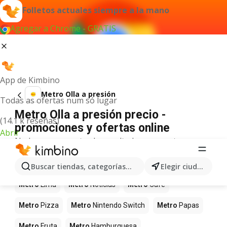
Folletos actuales siempre a la mano
Agregar a Chrome - GRATIS
App de Kimbino
Metro Olla a presión
Todas as ofertas num só lugar
Metro Olla a presión precio -
(14.1 k reseñas)
promociones y ofertas online
Abrir
No hemos encontrado resultados para este
término.
Más productos en tiendas Metro
Buscar tiendas, categorías, productos...
Elegir ciudad
Metro
Lima
Metro
Noticias
Metro
Café
Metro
Pizza
Metro
Nintendo Switch
Metro
Papas
Metro
Fruta
Metro
Hamburguesa