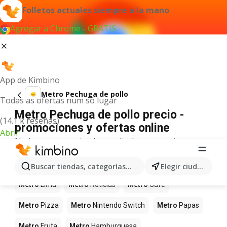
Folletos actuales siempre a la mano
Agregar a Chrome - GRATIS
App de Kimbino
Metro Pechuga de pollo
Todas as ofertas num só lugar
Metro Pechuga de pollo precio -
(14.1 k reseñas)
promociones y ofertas online
Abrir
No hemos encontrado resultados para este
término.
Más productos en tiendas Metro
Buscar tiendas, categorías, productos...
Elegir ciudad
Metro
Lima
Metro
Noticias
Metro
Café
Metro
Pizza
Metro
Nintendo Switch
Metro
Papas
Metro
Fruta
Metro
Hamburguesa